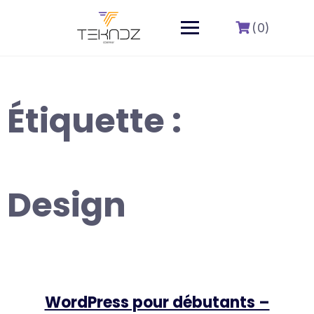
Skip
to
(0)
content
Étiquette :
Design
WordPress pour débutants –