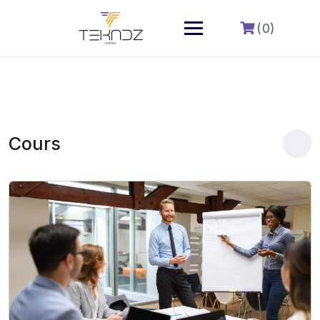
Skip
to
(0)
content
Cours