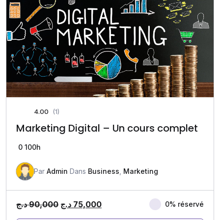
4.00
(1)
Marketing Digital – Un cours complet
0
100h
Par
Admin
Dans
Business
,
Marketing
د.ج
90,000
د.ج
75,000
0% réservé