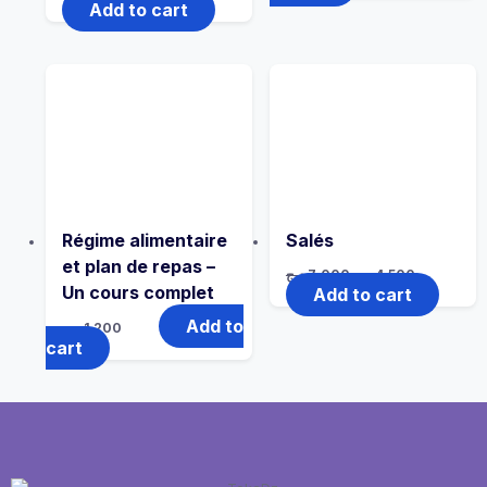
Add to cart
Régime alimentaire
Salés
et plan de repas –
د.ج
7,000
د.ج
4,500
Un cours complet
Add to cart
Add to
د.ج
1,200
cart