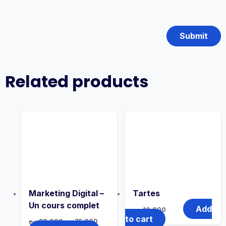
Related products
Marketing Digital –
Tartes
Un cours complet
Add
د.ج
10,000
to cart
د.ج
90,000
د.ج
75,000