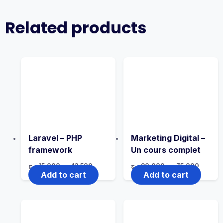
Related products
Laravel – PHP
Marketing Digital –
framework
Un cours complet
د.ج
15,000
د.ج
13,500
د.ج
90,000
د.ج
75,000
Add to cart
Add to cart