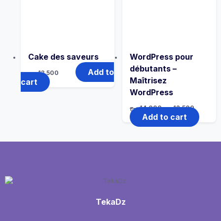
Cake des saveurs
WordPress pour
débutants –
Add to
د.ج
13,500
Maîtrisez
cart
WordPress
د.ج
14,000
د.ج
12,500
Add to cart
TekaDz